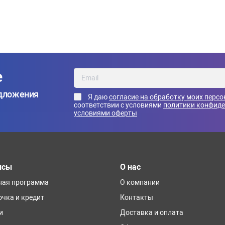
е
едложения
Я даю
согласие на обработку моих перс
соответствии с условиями
политики конфид
условиями оферты
исы
О нас
ная программа
О компании
очка и кредит
Контакты
и
Доставка и оплата