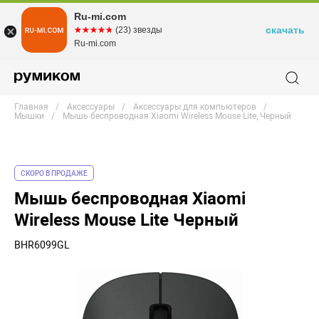
Ru-mi.com
скачать
☆☆☆☆☆
★★★★★
(23) звезды
Ru-mi.com
Главная
Аксессуары
Аксессуары для компьютеров
Мышки
Мышь беспроводная Xiaomi Wireless Mouse Lite, Черный
СКОРО В ПРОДАЖЕ
Мышь беспроводная Xiaomi
Wireless Mouse Lite Черный
BHR6099GL