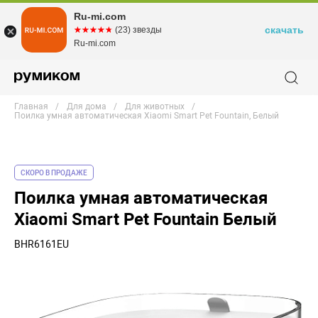
Ru-mi.com
скачать
☆☆☆☆☆
★★★★★
(23) звезды
Ru-mi.com
Главная
Для дома
Для животных
Поилка умная автоматическая Xiaomi Smart Pet Fountain, Белый
СКОРО В ПРОДАЖЕ
Поилка умная автоматическая
Xiaomi Smart Pet Fountain Белый
BHR6161EU