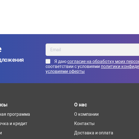
е
едложения
Я даю
согласие на обработку моих перс
соответствии с условиями
политики конфид
условиями оферты
исы
О нас
ная программа
О компании
очка и кредит
Контакты
и
Доставка и оплата