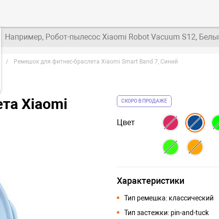
Например, Робот-пылесос Xiaomi Robot Vacuum S12, Белы
d
Ремешок для фитнес-браслета Xiaomi Smart Band 7, Синий
та Xiaomi
СКОРО В ПРОДАЖЕ
Цвет
Характеристики
Тип ремешка: классический
Тип застежки: pin-and-tuck