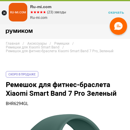
Ru-mi.com
скачать
☆☆☆☆☆
★★★★★
(23) звезды
Ru-mi.com
Главная
Аксессуары
Ремешки
Ремешки для Xiaomi Smart Band
Ремешок для фитнес-браслета Xiaomi Smart Band 7 Pro, Зеленый
СКОРО В ПРОДАЖЕ
Ремешок для фитнес-браслета
Xiaomi Smart Band 7 Pro Зеленый
BHR6294GL