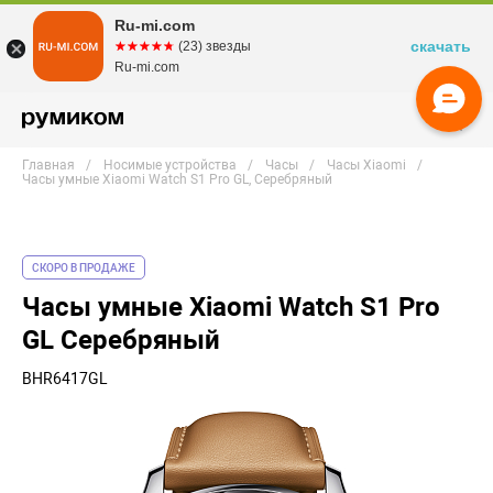
Ru-mi.com
скачать
☆☆☆☆☆
★★★★★
(23) звезды
Ru-mi.com
Главная
Носимые устройства
Часы
Часы Xiaomi
Часы умные Xiaomi Watch S1 Pro GL, Серебряный
СКОРО В ПРОДАЖЕ
Часы умные Xiaomi Watch S1 Pro
GL Серебряный
BHR6417GL