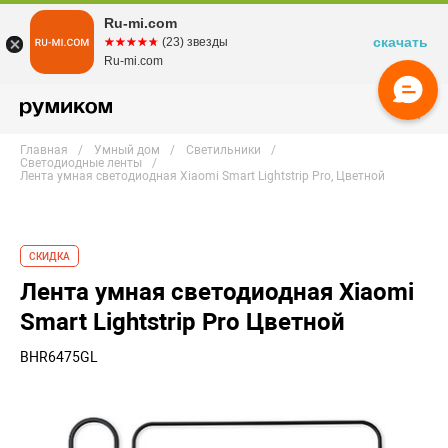
Ru-mi.com
скачать
☆☆☆☆☆
★★★★★
(23) звезды
Ru-mi.com
Главная
Умный дом
Светильники
Светодиодные ленты
Лента умная светодиодная Xiaomi Smart Lightstrip Pro, Цветной
СКИДКА
Лента умная светодиодная Xiaomi
Smart Lightstrip Pro Цветной
BHR6475GL