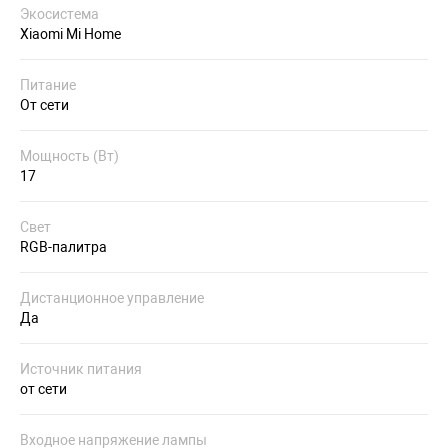
Экосистема
Xiaomi Mi Home
Питание
От сети
Мощность (Вт)
17
Свет
RGB-палитра
Дистанционное управление
Да
Источник питания
от сети
Входное напряжение лампы