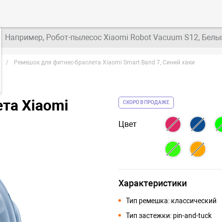
Например, Робот-пылесос Xiaomi Robot Vacuum S12, Белы
d
Ремешок для фитнес-браслета Xiaomi Smart Band 7, Синий хаки
та Xiaomi
СКОРО В ПРОДАЖЕ
Цвет
Характеристики
Тип ремешка: классический
Тип застежки: pin-and-tuck