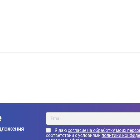
е
едложения
Я даю
согласие на обработку моих перс
соответствии с условиями
политики конфид