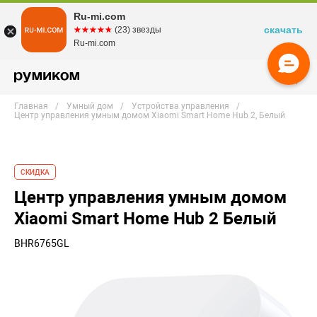
Ru-mi.com
скачать
☆☆☆☆☆
★★★★★
(23) звезды
Ru-mi.com
Главная
Умный дом
Устройства управления
Центр управления умным домом Xiaomi Smart Home Hub 2, Белый
СКИДКА
Центр управления умным домом
Xiaomi Smart Home Hub 2 Белый
BHR6765GL