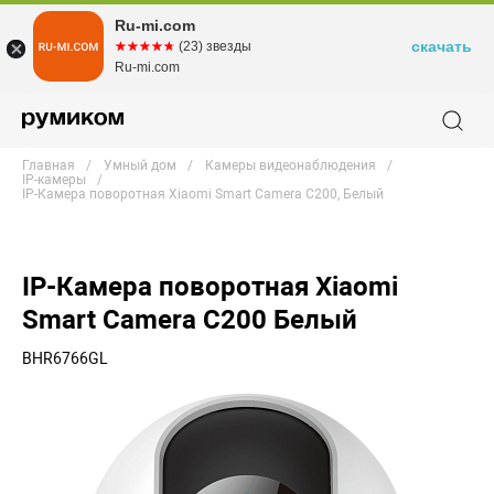
Ru-mi.com
скачать
☆☆☆☆☆
★★★★★
(23) звезды
Ru-mi.com
Главная
Умный дом
Камеры видеонаблюдения
IP-камеры
IP-Камера поворотная Xiaomi Smart Camera C200, Белый
IP-Камера поворотная Xiaomi
Smart Camera C200 Белый
BHR6766GL