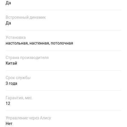
Да
Встроенный динамик
Да
Установка
настольная, настенная, потолочная
Страна производителя
Китай
Срок службы
3 года
Гарантия, мес.
12
Управление через Алису
Нет