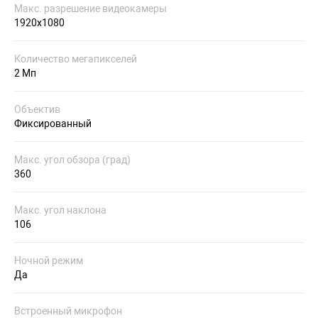
Макс. разрешение видеокамеры
1920x1080
Количество мегапикселей
2 Мп
Объектив
Фиксированный
Макс. угол обзора (град)
360
Макс. угол наклона
106
Ночной режим
Да
Встроенный микрофон