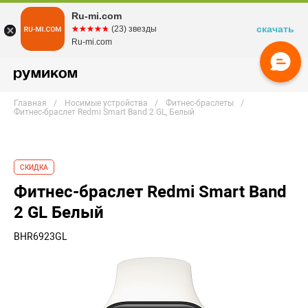
Ru-mi.com
скачать
☆☆☆☆☆
★★★★★
(23) звезды
Ru-mi.com
Главная
Носимые устройства
Фитнес-браслеты
Фитнес-браслет Redmi Smart Band 2 GL, Белый
СКИДКА
Фитнес-браслет Redmi Smart Band
2 GL Белый
BHR6923GL