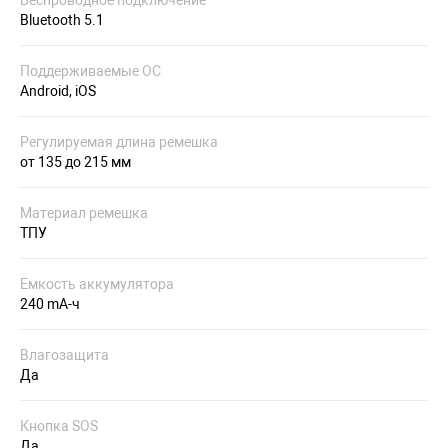
Беспроводное подключение
Bluetooth 5.1
Поддерживаемые ОС
Android, iOS
Регулируемая длина ремешка
от 135 до 215 мм
Материал ремешка
ТПУ
Емкость аккумулятора
240 mA-ч
Влагозащита
Да
Кнопка SOS
Да