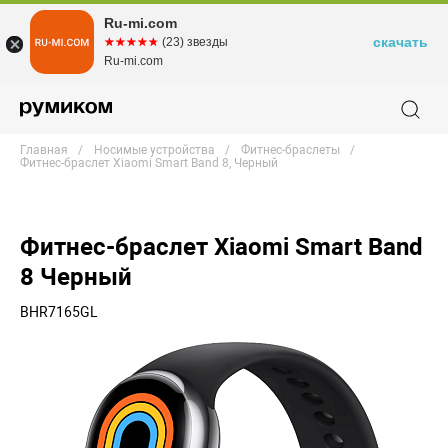
Ru-mi.com
скачать
☆☆☆☆☆
★★★★★
(23) звезды
Ru-mi.com
Главная
Носимые устройства
Фитнес-браслеты
Фитнес-браслет Xiaomi Smart Band 8, Черный
Фитнес-браслет Xiaomi Smart Band
8 Черный
BHR7165GL