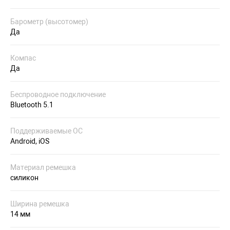
Барометр (высотомер)
Да
Компас
Да
Беспроводное подключение
Bluetooth 5.1
Поддерживаемые ОС
Android, iOS
Материал ремешка
силикон
Ширина ремешка
14 мм