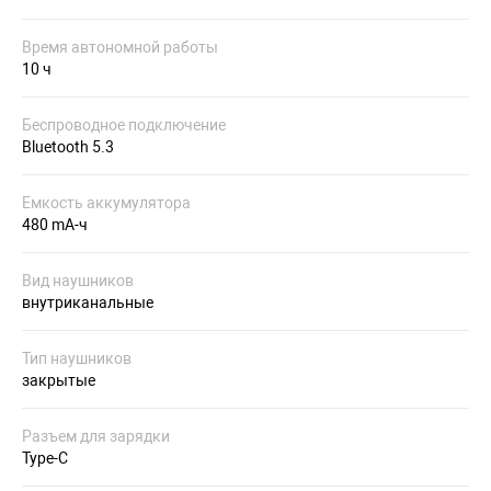
Время автономной работы
10 ч
Беспроводное подключение
Bluetooth 5.3
Емкость аккумулятора
480 mA-ч
Вид наушников
внутриканальные
Тип наушников
закрытые
Разъем для зарядки
Type-C