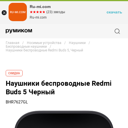
Ru-mi.com
скачать
☆☆☆☆☆
★★★★★
(23) звезды
Ru-mi.com
Главная
Носимые устройства
Наушники
Беспроводные наушники
Наушники беспроводные Redmi Buds 5, Черный
СКИДКА
Наушники беспроводные Redmi
Buds 5 Черный
BHR7627GL