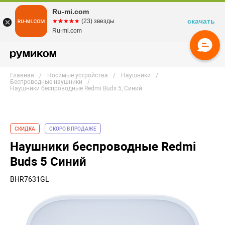
Ru-mi.com
скачать
☆☆☆☆☆
★★★★★
(23) звезды
Ru-mi.com
Главная
Носимые устройства
Наушники
Беспроводные наушники
Наушники беспроводные Redmi Buds 5, Синий
СКИДКА
СКОРО В ПРОДАЖЕ
Наушники беспроводные Redmi
Buds 5 Синий
BHR7631GL