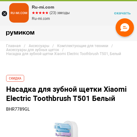
Ru-mi.com
скачать
☆☆☆☆☆
★★★★★
(23) звезды
Ru-mi.com
Главная
Аксессуары
Комплектующие для техники
Аксессуары для зубных щеток
Насадка для зубной щетки Xiaomi Electric Toothbrush T501, Белый
СКИДКА
Насадка для зубной щетки Xiaomi
Electric Toothbrush T501 Белый
BHR7789GL