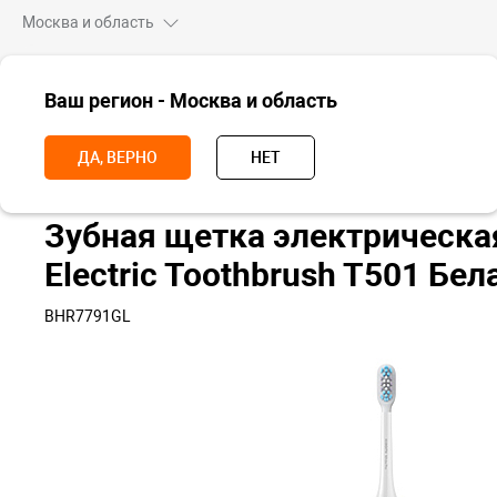
Москва и область
ВСЕ ТОВАРЫ
Ваш регион - Москва и область
Главная
Для дома
Красота и здоровье
Зубные щетки
Зубн
ДА, ВЕРНО
НЕТ
Зубная щетка электрическа
Electric Toothbrush T501 Бел
BHR7791GL