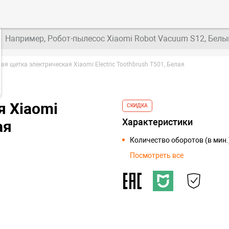
Например, Робот-пылесос Xiaomi Robot Vacuum S12, Белы
ая щетка электрическая Xiaomi Electric Toothbrush T501, Белая
я Xiaomi
СКИДКА
Характеристики
ая
Количество оборотов (в мин.
Посмотреть все