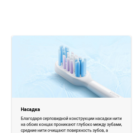
Насадка
Благодаря серповидной конструкции насадки нити
на обоих концах проникают глубоко между зубами,
средние нити очищают поверхность зубов, а