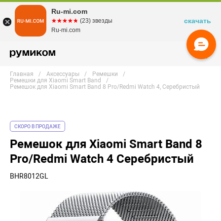
Ru-mi.com
скачать
☆☆☆☆☆
★★★★★
(23) звезды
Ru-mi.com
Главная
Аксессуары
Ремешки
Ремешки для Xiaomi Smart Band
Ремешок для Xiaomi Smart Band 8 Pro/Redmi Watch 4, Серебристый
СКОРО В ПРОДАЖЕ
Ремешок для Xiaomi Smart Band 8
Pro/Redmi Watch 4 Серебристый
BHR8012GL