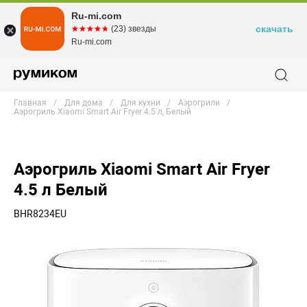
Ru-mi.com
скачать
☆☆☆☆☆
★★★★★
(23) звезды
Ru-mi.com
Главная
Для дома
Для кухни
Аэрогрили
Аэрогриль Xiaomi Smart Air Fryer 4.5 л, Белый
Аэрогриль Xiaomi Smart Air Fryer
4.5 л Белый
BHR8234EU