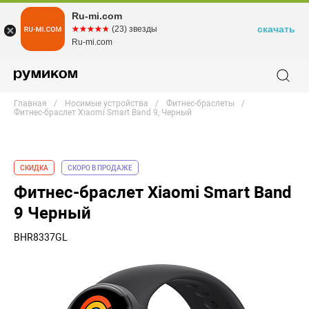
Ru-mi.com
скачать
☆☆☆☆☆
★★★★★
(23) звезды
Ru-mi.com
Главная
Носимые устройства
Фитнес-браслеты
Фитнес-браслет Xiaomi Smart Band 9, Черный
СКИДКА
СКОРО В ПРОДАЖЕ
Фитнес-браслет Xiaomi Smart Band
9 Черный
BHR8337GL