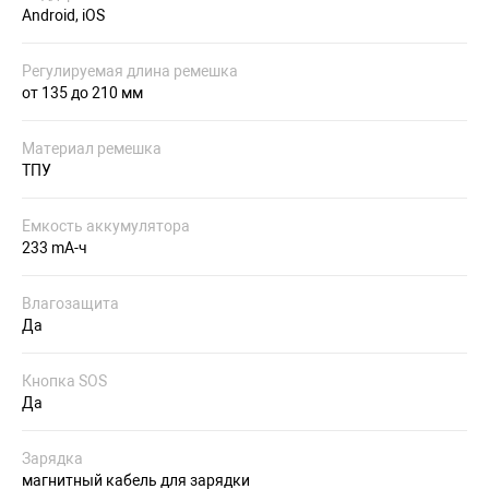
Android, iOS
Регулируемая длина ремешка
от 135 до 210 мм
Материал ремешка
ТПУ
Емкость аккумулятора
233 mA-ч
Влагозащита
Да
Кнопка SOS
Да
Зарядка
магнитный кабель для зарядки