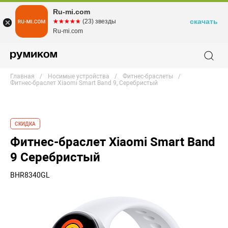
Ru-mi.com
скачать
☆☆☆☆☆
★★★★★
(23) звезды
Ru-mi.com
Главная
Носимые устройства
Фитнес-браслеты
Фитнес-браслет Xiaomi Smart Band 9, Серебристый
СКИДКА
Фитнес-браслет Xiaomi Smart Band
9 Серебристый
BHR8340GL