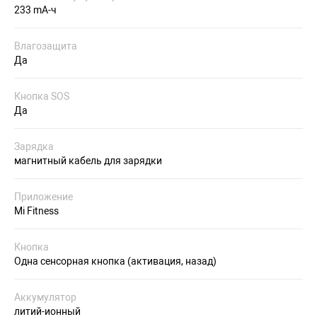
233 mA-ч
Влагозащита
Да
Кнопка SOS
Да
Зарядка
магнитный кабель для зарядки
Приложение
Mi Fitness
Кнопка
Одна сенсорная кнопка (активация, назад)
Аккумулятор
литий-ионный