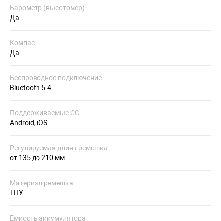
Барометр (высотомер)
Да
Компас
Да
Беспроводное подключение
Bluetooth 5.4
Поддерживаемые ОС
Android, iOS
Регулируемая длина ремешка
от 135 до 210 мм
Материал ремешка
ТПУ
Емкость аккумулятора