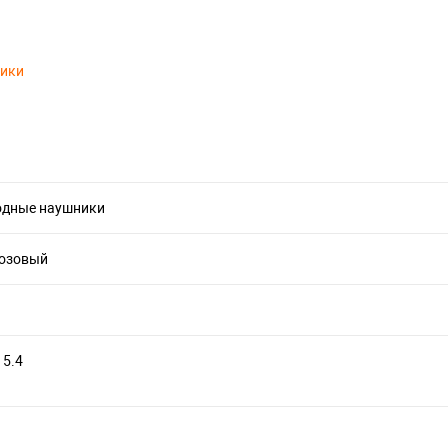
тики
одные наушники
розовый
 5.4