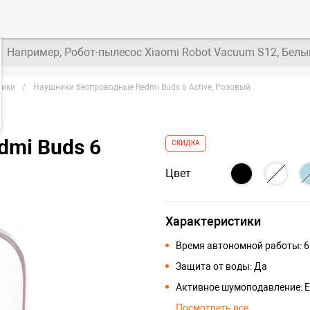
Например, Робот-пылесос Xiaomi Robot Vacuum S12, Белы
ники
Наушники беспроводные Redmi Buds 6 Active, Розовый
mi Buds 6
СКИДКА
Цвет
Характеристики
Время автономной работы: 6
Защита от воды: Да
Активное шумоподавление: Е
Посмотреть все