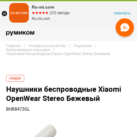
Ru-mi.com
скачать
☆☆☆☆☆
★★★★★
(23) звезды
Ru-mi.com
Главная
Носимые устройства
Наушники
Беспроводные наушники
Наушники беспроводные Xiaomi OpenWear Stereo, Бежевый
СКИДКА
Наушники беспроводные Xiaomi
OpenWear Stereo Бежевый
BHR8473GL