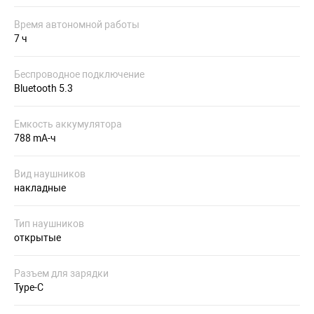
Время автономной работы
7 ч
Беспроводное подключение
Bluetooth 5.3
Емкость аккумулятора
788 mA-ч
Вид наушников
накладные
Тип наушников
открытые
Разъем для зарядки
Type-C