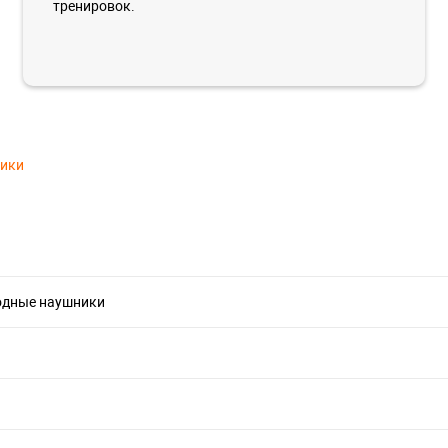
тренировок.
тики
одные наушники