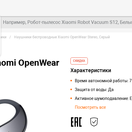
Например, Робот-пылесос Xiaomi Robot Vacuum S12, Белы
ники
Наушники беспроводные Xiaomi OpenWear Stereo, Серый
aomi OpenWear
СКИДКА
Характеристики
Время автономной работы: 7
Защита от воды: Да
Активное шумоподавление: Е
Посмотреть все