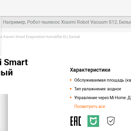
Например, Робот-пылесос Xiaomi Robot Vacuum S12, Белы
 Xiaomi Smart Evaporative Humidifier EU, Белый
i Smart
Характеристики
елый
Обслуживаемая площадь (кв.
Тип увлажнения: водное
Управление через Mi Home: Д
Посмотреть все