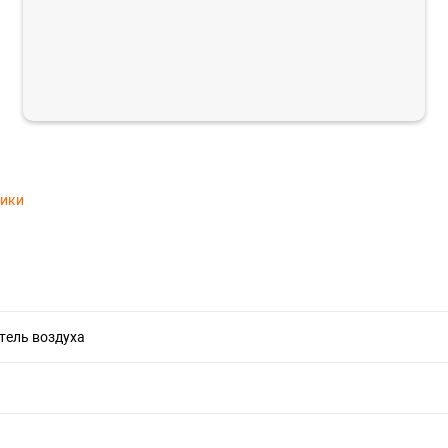
тики
тель воздуха