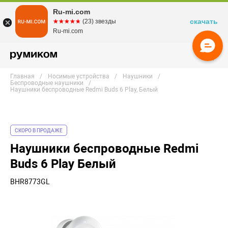
Ru-mi.com
скачать
☆☆☆☆☆
★★★★★
(23) звезды
Ru-mi.com
Главная
Носимые устройства
Наушники
Беспроводные наушники
Наушники беспроводные Redmi Buds 6 Play, Белый
СКОРО В ПРОДАЖЕ
Наушники беспроводные Redmi
Buds 6 Play Белый
BHR8773GL