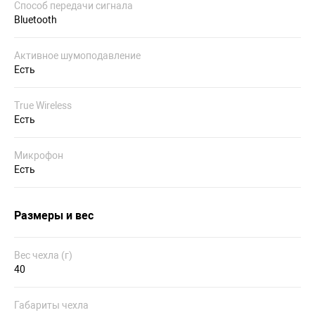
Способ передачи сигнала
Bluetooth
Активное шумоподавление
Есть
True Wireless
Есть
Микрофон
Есть
Размеры и вес
Вес чехла (г)
40
Габариты чехла