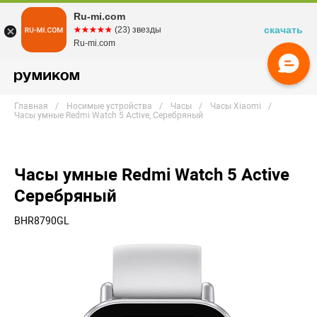
Ru-mi.com
скачать
☆☆☆☆☆
★★★★★
(23) звезды
Ru-mi.com
Главная
Носимые устройства
Часы
Часы Xiaomi
Часы умные Redmi Watch 5 Active, Серебряный
Часы умные Redmi Watch 5 Active
Серебряный
BHR8790GL