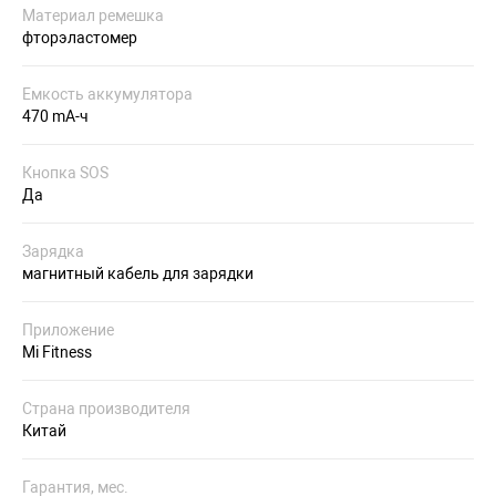
Материал ремешка
фторэластомер
Емкость аккумулятора
470 mA-ч
Кнопка SOS
Да
Зарядка
магнитный кабель для зарядки
Приложение
Mi Fitness
Страна производителя
Китай
Гарантия, мес.