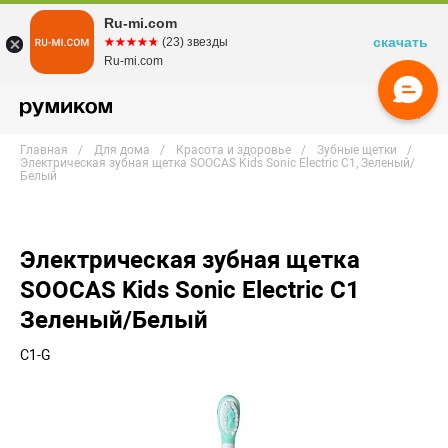
Ru-mi.com
скачать
☆☆☆☆☆
★★★★★
(23) звезды
Ru-mi.com
Главная
Для дома
Красота и здоровье
Зубные щетки
Электрическая зубная щетка SOOCAS Kids Sonic Electric С1, Зеленый/
Белый
Электрическая зубная щетка
SOOCAS Kids Sonic Electric С1
Зеленый/Белый
C1-G