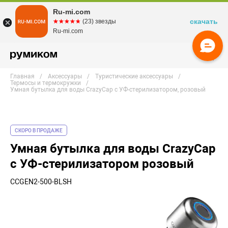
Ru-mi.com
скачать
☆☆☆☆☆
★★★★★
(23) звезды
Ru-mi.com
Главная
Аксессуары
Туристические аксессуары
Термосы и термокружки
Умная бутылка для воды CrazyCap с УФ-стерилизатором, розовый
СКОРО В ПРОДАЖЕ
Умная бутылка для воды CrazyCap
с УФ-стерилизатором розовый
CCGEN2-500-BLSH