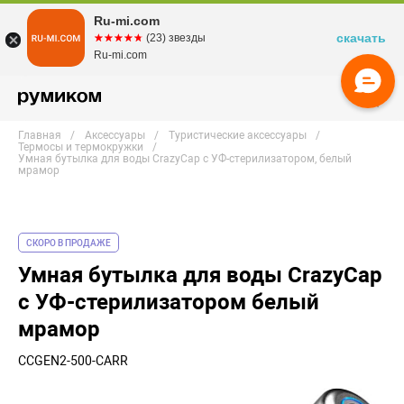
Ru-mi.com
скачать
☆☆☆☆☆
★★★★★
(23) звезды
Ru-mi.com
Главная
Аксессуары
Туристические аксессуары
Термосы и термокружки
Умная бутылка для воды CrazyCap с УФ-стерилизатором, белый
мрамор
СКОРО В ПРОДАЖЕ
Умная бутылка для воды CrazyCap
с УФ-стерилизатором белый
мрамор
CCGEN2-500-CARR