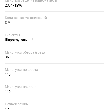
Макс. разрешение видеокамеры
2304x1296
Количество мегапикселей
3 Мп
Объектив
Широкоугольный
Макс. угол обзора (град)
360
Макс. угол поворота
110
Макс. угол наклона
110
Ночной режим