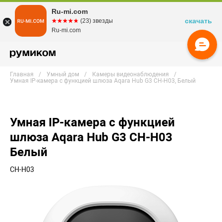
Ru-mi.com
скачать
☆☆☆☆☆
★★★★★
(23) звезды
Ru-mi.com
Главная
Умный дом
Камеры видеонаблюдения
Умная IP-камера с функцией шлюза Aqara Hub G3 CH-H03, Белый
Умная IP-камера с функцией
шлюза Aqara Hub G3 CH-H03
Белый
CH-H03