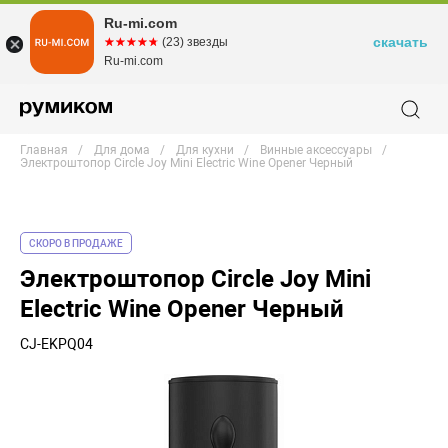
Ru-mi.com
скачать
☆☆☆☆☆
★★★★★
(23) звезды
Ru-mi.com
Главная
Для дома
Для кухни
Винные аксессуары
Электроштопор Circle Joy Mini Electric Wine Opener Черный
СКОРО В ПРОДАЖЕ
Электроштопор Circle Joy Mini
Electric Wine Opener Черный
CJ-EKPQ04