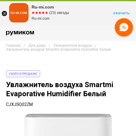
Ru-mi.com
скачать
☆☆☆☆☆
★★★★★
(23) звезды
Ru-mi.com
Главная
Для дома
Увлажнители воздуха
Увлажнитель воздуха Smartmi Evaporative Humidifier, Белый
СКОРО В ПРОДАЖЕ
Увлажнитель воздуха Smartmi
Evaporative Humidifier Белый
CJXJSQ02ZM