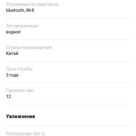
Управление со смартфона
bluetooth, Wi-fi
Тип увлажнения
водное
Страна производителя
Китай
Срок службы
3 года
Гарантия, мес.
12
Увлажнение
Расход воды (мл.ч)