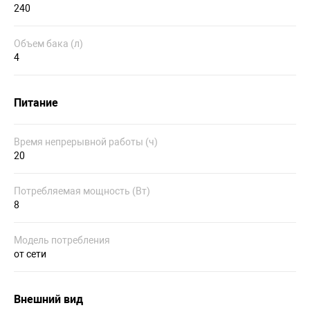
240
Объем бака (л)
4
Питание
Время непрерывной работы (ч)
20
Потребляемая мощность (Вт)
8
Модель потребления
от сети
Внешний вид