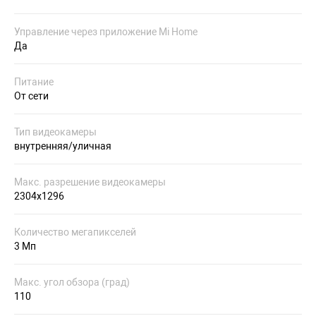
Управление через приложение Mi Home
Да
Питание
От сети
Тип видеокамеры
внутренняя/уличная
Макс. разрешение видеокамеры
2304х1296
Количество мегапикселей
3 Мп
Макс. угол обзора (град)
110