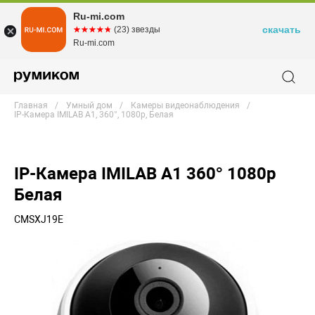
Ru-mi.com
скачать
☆☆☆☆☆
★★★★★
(23) звезды
Ru-mi.com
Главная
Умный дом
Камеры видеонаблюдения
IP-Камера IMILAB A1, 360°, 1080p, Белая
IP-Камера IMILAB A1 360° 1080p
Белая
CMSXJ19E