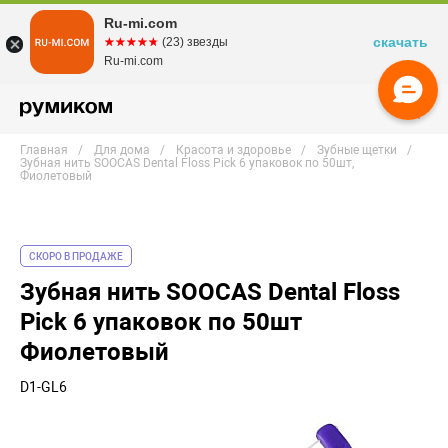
Ru-mi.com
скачать
☆☆☆☆☆
★★★★★
(23) звезды
Ru-mi.com
Главная
Для дома
Красота и здоровье
Зубные щетки
Зубная нить SOOCAS Dental Floss Pick 6 упаковок по 50шт,
Фиолетовый
СКОРО В ПРОДАЖЕ
Зубная нить SOOCAS Dental Floss
Pick 6 упаковок по 50шт
Фиолетовый
D1-GL6