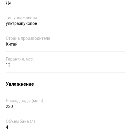
Да
Тип увлажнения
ультразвуковое
Страна производителя
Китай
Гарантия, мес.
12
Увлажнение
Расход воды (мл.ч)
230
Объем бака (л)
4