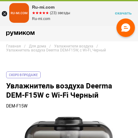
Ru-mi.com
скачать
☆☆☆☆☆
★★★★★
(23) звезды
Ru-mi.com
Главная
Для дома
Увлажнители воздуха
Увлажнитель воздуха Deerma DEM-F15W, с Wi-Fi, Черный
СКОРО В ПРОДАЖЕ
Увлажнитель воздуха Deerma
DEM-F15W с Wi-Fi Черный
DEM-F15W