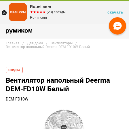
Ru-mi.com
скачать
☆☆☆☆☆
★★★★★
(23) звезды
Ru-mi.com
Главная
Для дома
Вентиляторы
Вентилятор напольный Deerma DEM-FD10W, Белый
СКИДКА
Вентилятор напольный Deerma
DEM-FD10W Белый
DEM-FD10W