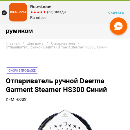
Ru-mi.com
скачать
☆☆☆☆☆
★★★★★
(23) звезды
Ru-mi.com
Главная
Для дома
Отпариватели
Отпариватель ручной Deerma Garment Steamer HS300, Синий
СКОРО В ПРОДАЖЕ
Отпариватель ручной Deerma
Garment Steamer HS300 Синий
DEM-HS300