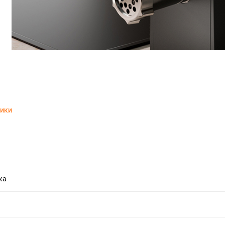
тики
ка