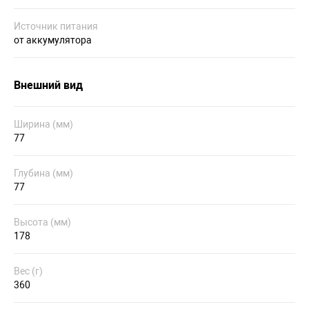
Источник питания
от аккумулятора
Внешний вид
Ширина (мм)
77
Глубина (мм)
77
Высота (мм)
178
Вес (г)
360