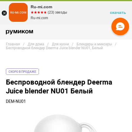
Ru-mi.com
скачать
☆☆☆☆☆
★★★★★
(23) звезды
Ru-mi.com
Главная
Для дома
Для кухни
Блендеры и миксеры
Беспроводной блендер Deerma Juice blender NU01, Белый
СКОРО В ПРОДАЖЕ
Беспроводной блендер Deerma
Juice blender NU01 Белый
DEM-NU01