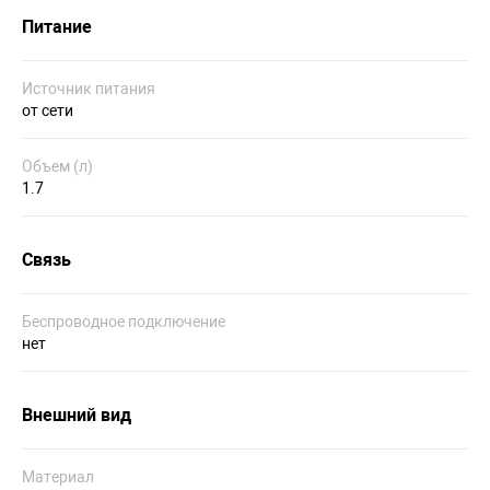
Питание
Источник питания
от сети
Объем (л)
1.7
Связь
Беспроводное подключение
нет
Внешний вид
Материал