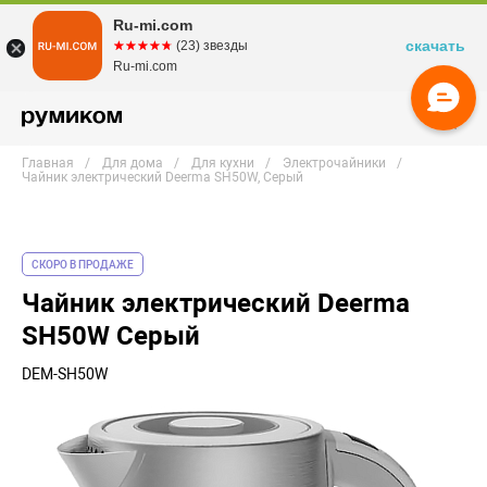
Ru-mi.com
скачать
☆☆☆☆☆
★★★★★
(23) звезды
Ru-mi.com
Главная
Для дома
Для кухни
Электрочайники
Чайник электрический Deerma SH50W, Серый
СКОРО В ПРОДАЖЕ
Чайник электрический Deerma
SH50W Серый
DEM-SH50W