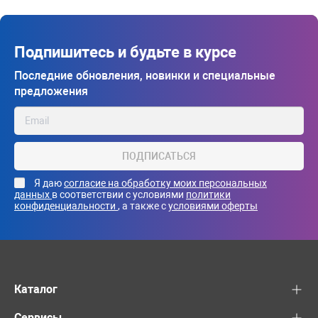
Подпишитесь и будьте в курсе
Последние обновления, новинки и специальные
предложения
ПОДПИСАТЬСЯ
Я даю
согласие на обработку моих персональных
данных
в соответствии с условиями
политики
конфиденциальности
, а также с
условиями оферты
Каталог
Сервисы