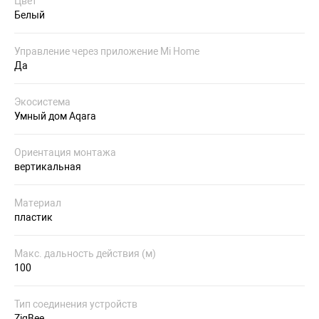
Цвет
Белый
Управление через приложение Mi Home
Да
Экосистема
Умный дом Aqara
Ориентация монтажа
вертикальная
Материал
пластик
Макс. дальность действия (м)
100
Тип соединения устройств
ZigBee