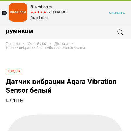
Ru-mi.com
скачать
☆☆☆☆☆
★★★★★
(23) звезды
Ru-mi.com
Главная
Умный дом
Датчики
Датчик вибрации Aqara Vibration Sensor, белый
СКИДКА
Датчик вибрации Aqara Vibration
Sensor белый
DJT11LM