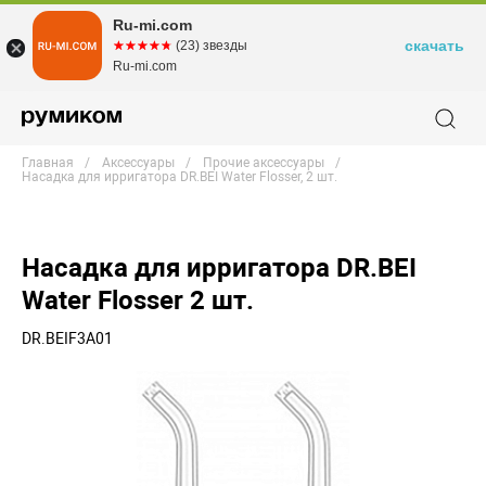
Ru-mi.com
скачать
☆☆☆☆☆
★★★★★
(23) звезды
Ru-mi.com
Главная
Аксессуары
Прочие аксессуары
Насадка для ирригатора DR.BEI Water Flosser, 2 шт.
Насадка для ирригатора DR.BEI
Water Flosser 2 шт.
DR.BEIF3A01