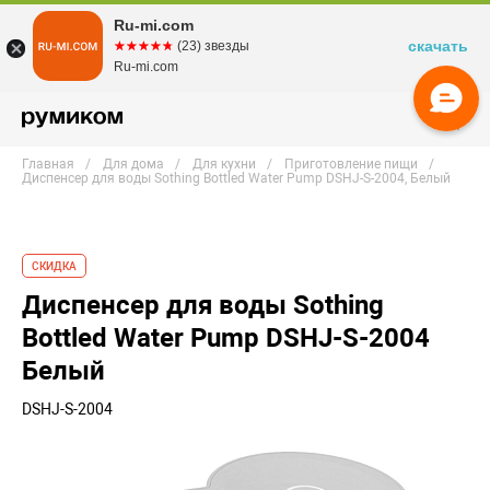
Ru-mi.com
скачать
☆☆☆☆☆
★★★★★
(23) звезды
Ru-mi.com
Главная
Для дома
Для кухни
Приготовление пищи
Диспенсер для воды Sothing Bottled Water Pump DSHJ-S-2004, Белый
СКИДКА
Диспенсер для воды Sothing
Bottled Water Pump DSHJ-S-2004
Белый
DSHJ-S-2004