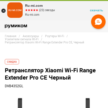
Ru-mi.com
скачать
☆☆☆☆☆
★★★★★
(23) звезды
Ru-mi.com
Главная
Аксессуары
Роутеры Wi-Fi
Усилители сигнала Wi-Fi
Ретранслятор Xiaomi Wi-Fi Range Extender Pro CE, Черный
СКИДКА
Ретранслятор Xiaomi Wi-Fi Range
Extender Pro CE Черный
DVB4352GL