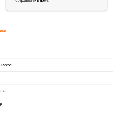
поверхностей в доме.
тики
пылесос
орка
ер