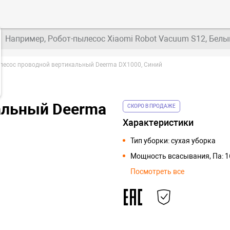
Например, Робот-пылесос Xiaomi Robot Vacuum S12, Белы
лесос проводной вертикальный Deerma DX1000, Синий
альный Deerma
СКОРО В ПРОДАЖЕ
Характеристики
Тип уборки: сухая уборка
Мощность всасывания, Па: 
Посмотреть все