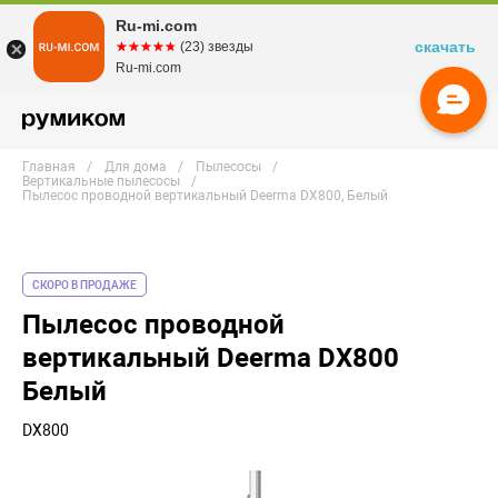
Ru-mi.com
скачать
☆☆☆☆☆
★★★★★
(23) звезды
Ru-mi.com
Главная
Для дома
Пылесосы
Вертикальные пылесосы
Пылесос проводной вертикальный Deerma DX800, Белый
СКОРО В ПРОДАЖЕ
Пылесос проводной
вертикальный Deerma DX800
Белый
DX800