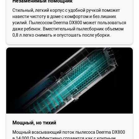
Незаменимый помощник
Стильный, легкий корпус с удобной ручкой поможет
навести чистоту в доме с комфортом и без лишних
усилий. Пылесосом Deerma DX800 может пользоваться
даже ребенок. Вместительный пылесборник объемом
0,8 л легко снимать и опустошать после уборки.
Мощный, но тихий
Мощный всасывающий поток пылесоса Deerma DX800
в 14 000 Па эффективно справится как с крупным