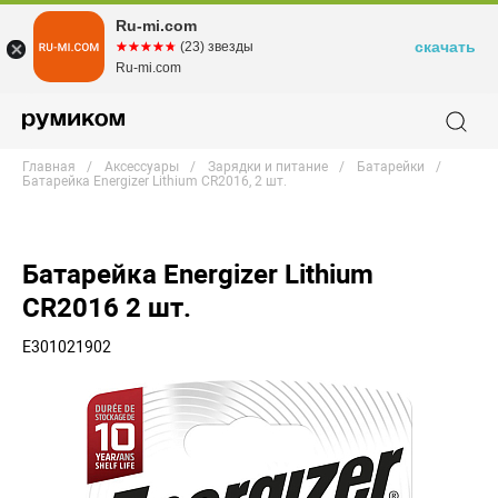
Ru-mi.com
скачать
☆☆☆☆☆
★★★★★
(23) звезды
Ru-mi.com
Главная
Аксессуары
Зарядки и питание
Батарейки
Батарейка Energizer Lithium CR2016, 2 шт.
Батарейка Energizer Lithium
CR2016 2 шт.
E301021902