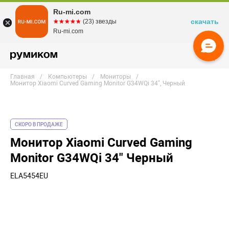
Ru-mi.com
скачать
☆☆☆☆☆
★★★★★
(23) звезды
Ru-mi.com
Главная
Компьютеры
Мониторы
Монитор Xiaomi Curved Gaming Monitor G34WQi 34", Черный
СКОРО В ПРОДАЖЕ
Монитор Xiaomi Curved Gaming
Monitor G34WQi 34" Черный
ELA5454EU