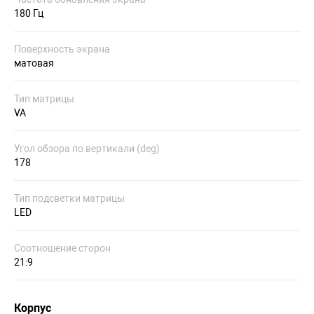
180 Гц
Поверхность экрана
матовая
Тип матрицы
VA
Угол обзора по вертикали (deg)
178
Тип подсветки матрицы
LED
Соотношение сторон
21:9
Корпус