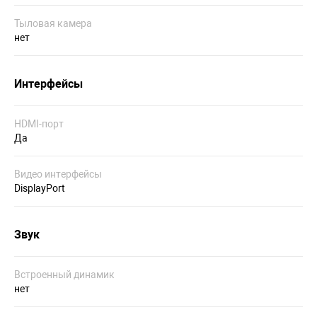
Тыловая камера
нет
Интерфейсы
HDMI-порт
Да
Видео интерфейсы
DisplayPort
Звук
Встроенный динамик
нет