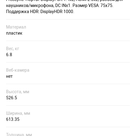
наушников/микрофона, DC INх1. Размер VESA: 75х75.
Поддержка HDR: DisplayHDR 1000.
Материал
пластик
Вес, кг
6.8
Веб-камера
нет
Высота, мм
526.5
Ширина, мм
613.35
Толщина, мм