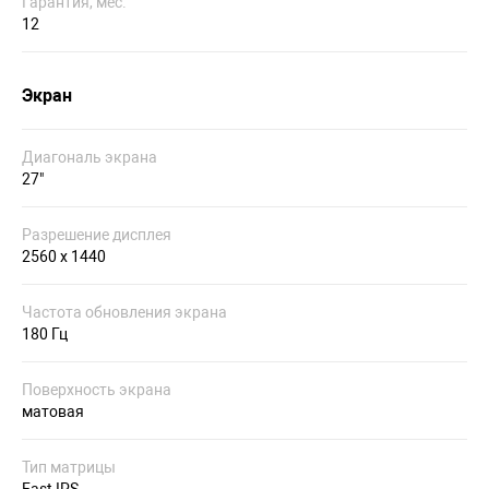
Гарантия, мес.
12
Экран
Диагональ экрана
27"
Разрешение дисплея
2560 х 1440
Частота обновления экрана
180 Гц
Поверхность экрана
матовая
Тип матрицы