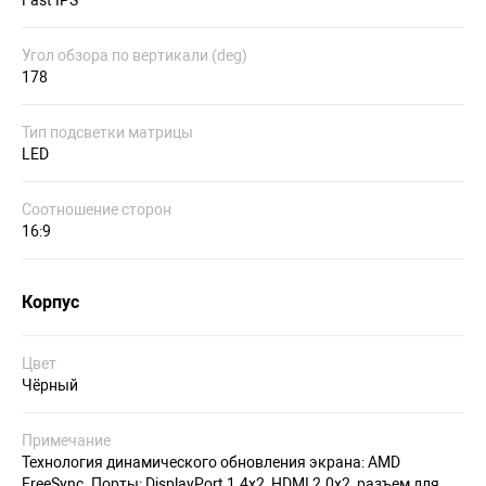
Fast IPS
Угол обзора по вертикали (deg)
178
Тип подсветки матрицы
LED
Соотношение сторон
16:9
Корпус
Цвет
Чёрный
Примечание
Технология динамического обновления экрана: AMD
FreeSync. Порты: DisplayPort 1.4x2, HDMI 2.0x2, разъем для