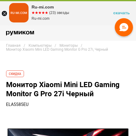
Ru-mi.com
скачать
☆☆☆☆☆
★★★★★
(23) звезды
Ru-mi.com
Главная
Компьютеры
Мониторы
Монитор Xiaomi Mini LED Gaming Monitor G Pro 27i, Черный
СКИДКА
Монитор Xiaomi Mini LED Gaming
Monitor G Pro 27i Черный
ELA5585EU