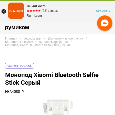
Ru-mi.com
скачать
☆☆☆☆☆
★★★★★
(23) звезды
Ru-mi.com
Главная
Аксессуары
Держатели и крепления
Моноподы и селфи-палки для смартфонов
Монопод Xiaomi Bluetooth Selfie Stick, Серый
СКОРО В ПРОДАЖЕ
Монопод Xiaomi Bluetooth Selfie
Stick Серый
FBA4088TY